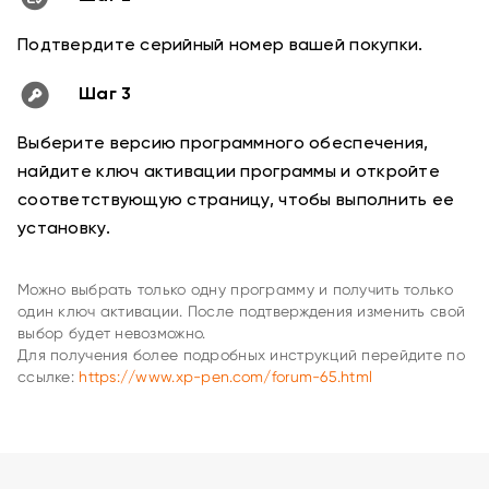
2) 4K
、
Artist Pro 19 (Gen 2)
、
Artist Pro 24 (Gen 2)
165Hz
Подтвердите серийный номер вашей покупки.
、
Artist 15.6 Pro V2
、
Artist 13.3 Pro V2
、
Artist Pro
22 (Gen 2)
、
Artist 12 3rd
、
Deco mini7W V2
、
Artist Pro
27 (Gen 2)
、
Artist 16 3rd
、
Artist 12 Pro Lite
Шаг 3
Выберите версию программного обеспечения,
найдите ключ активации программы и откройте
соответствующую страницу, чтобы выполнить ее
установку.
Можно выбрать только одну программу и получить только
один ключ активации. После подтверждения изменить свой
выбор будет невозможно.
Для получения более подробных инструкций перейдите по
ссылке:
https://www.xp-pen.com/forum-65.html