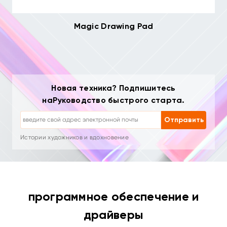
Magic Drawing Pad
Новая техника? Подпишитесь
Отписка: одним кликом в любое время
наРуководство быстрого старта.
Уроки рисования
Советы и устранение неполадок
Отправить
Новые продукты и специальные предложения
Истории художников и вдохновение
1–2 письма в месяц, никакого спама
Ваш email используется только для запрошенного контента
Отписка: одним кликом в любое время
Уроки рисования
программное обеспечение и
драйверы