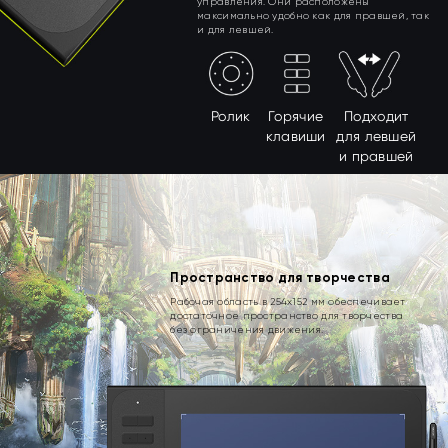
управления. Они расположены
максимально удобно как для правшей, так
и для левшей.
Ролик
Горячие
Подходит
клавиши
для левшей
и правшей
Пространство для творчества
Рабочая область в 254х152 мм обеспечивает
достаточное пространство для творчества
без ограничения движения.