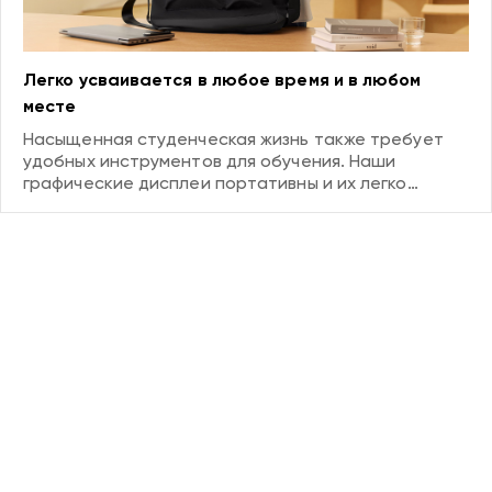
Легко усваивается в любое время и в любом
месте
Насыщенная студенческая жизнь также требует
удобных инструментов для обучения. Наши
графические дисплеи портативны и их легко
переносить. Будь то дома или в школе, вы всегда
можете погрузиться в режим обучения. Дисплей
высокой четкости и точное касание позволяют во
время обучения чувствовать себя так, как будто вы
находитесь в классе, помогая учащимся достигать
отличных результатов.