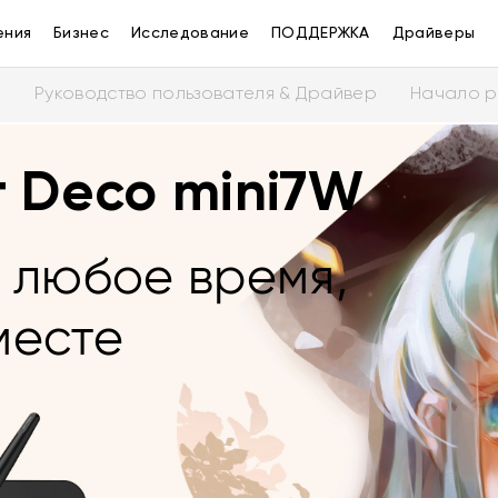
ения
Бизнес
Исследование
ПОДДЕРЖКА
Драйверы
и
Руководство пользователя & Драйвер
Начало р
 Deco mini7W
в любое время,
месте