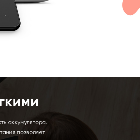
егкими
ть аккумулятора.
тания позволяет