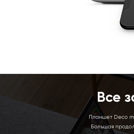
Все з
Планшет Deco mi
Большая продол