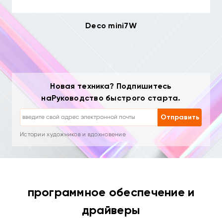
Deco mini7W
Новая техника? Подпишитесь
Отписка: одним кликом в любое время
наРуководство быстрого старта.
Уроки рисования
Советы и устранение неполадок
Отправить
Новые продукты и специальные предложения
Истории художников и вдохновение
1–2 письма в месяц, никакого спама
Ваш email используется только для запрошенного контента
Отписка: одним кликом в любое время
Уроки рисования
программное обеспечение и
драйверы