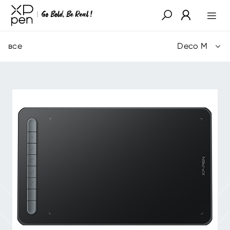
все
Deco M