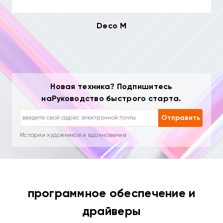
Deco M
Новая техника? Подпишитесь
Отписка: одним кликом в любое время
наРуководство быстрого старта.
Уроки рисования
Советы и устранение неполадок
Отправить
Новые продукты и специальные предложения
Истории художников и вдохновение
1–2 письма в месяц, никакого спама
Ваш email используется только для запрошенного контента
Отписка: одним кликом в любое время
Уроки рисования
программное обеспечение и
драйверы