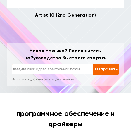
Artist 10 (2nd Generation)
Новая техника? Подпишитесь
Отписка: одним кликом в любое время
наРуководство быстрого старта.
Уроки рисования
Советы и устранение неполадок
Отправить
Новые продукты и специальные предложения
Истории художников и вдохновение
1–2 письма в месяц, никакого спама
Ваш email используется только для запрошенного контента
Отписка: одним кликом в любое время
Уроки рисования
программное обеспечение и
драйверы