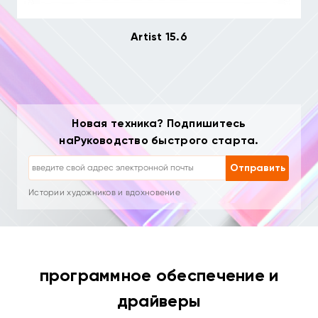
Artist 15.6
Новая техника? Подпишитесь
Отписка: одним кликом в любое время
наРуководство быстрого старта.
Уроки рисования
Советы и устранение неполадок
Отправить
Новые продукты и специальные предложения
Истории художников и вдохновение
1–2 письма в месяц, никакого спама
Ваш email используется только для запрошенного контента
Отписка: одним кликом в любое время
Уроки рисования
программное обеспечение и
драйверы