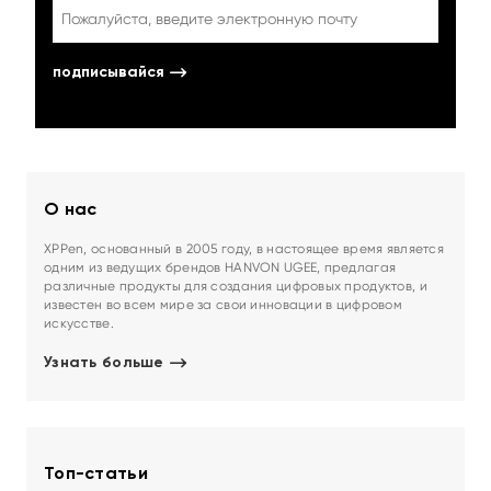
подписывайся
О нас
XPPen, основанный в 2005 году, в настоящее время является
одним из ведущих брендов HANVON UGEE, предлагая
различные продукты для создания цифровых продуктов, и
известен во всем мире за свои инновации в цифровом
искусстве.
Узнать больше
Топ-статьи