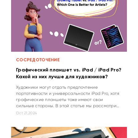
СОСРЕДОТОЧЕНИЕ
Графический планшет vs. iPad / iPad Pro?
Какой из них лучше для художников?
Художники могут отдать предпочтение
портативности и универсальности iPad Pro, хотя
графические планшеты тоже имеют свои
сильные стороны. В этой статье мы рассмотрим
преимущества и недостатки iPad и графических
Oct 21,2024
планшетов.