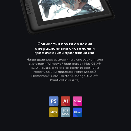
Совместим почти со всеми
операционными системами и
графическими приложениями.
Наши драйвера совместимы с операционными
системами Windows 7 (или новее), Mac OS X®
10.10 и выше, а также со всеми известными
графическими приложениями: Adobe®
Photoshop®, CorelPainter®, MangaStudio®,
PaintToolSai® и т.д.